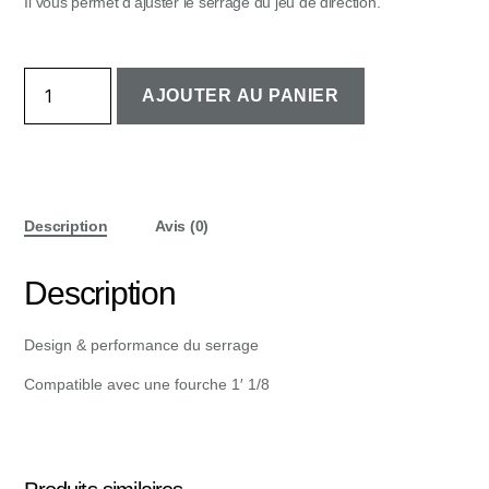
Il vous permet d’ajuster le serrage du jeu de direction.
quantité
AJOUTER AU PANIER
de
Bouchon
expandeur
Description
Avis (0)
Description
Design & performance du serrage
Compatible avec une fourche 1′ 1/8