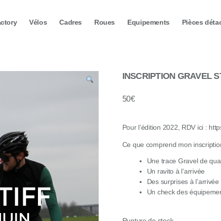
actory
Vélos
Cadres
Roues
Equipements
Pièces déta
INSCRIPTION GRAVEL STI
50
€
Pour l’édition 2022, RDV ici : http
Ce que comprend mon inscriptio
Une trace Gravel de qual
Un ravito à l’arrivée
Des surprises à l’arrivée
Un check des équipemen
Rupture de stock