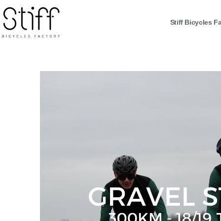
Stiff Bicycles F
Stiff
Bicycles