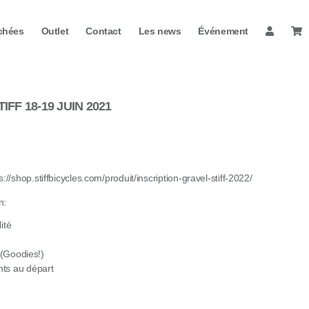
chées
Outlet
Contact
Les news
Événement
FF 18-19 JUIN 2021
s://shop.stiffbicycles.com/produit/inscription-gravel-stiff-2022/
n:
ité
 (Goodies!)
ts au départ