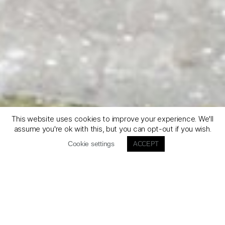
This website uses cookies to improve your experience. We'll
assume you're ok with this, but you can opt-out if you wish.
Catégories
Cookie settings
ACCEPT
Frontier – Le gravel bike Stiff
Le vélo pour voyager, le vélo pour s’amuser, le vélo pour