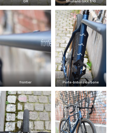
GR
Shimano GRX 810
frontier
Porte-bidons carbone